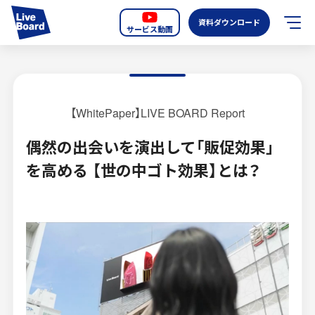
資料ダウンロード
サービス動画
JP
EN
サービス紹介
【WhitePaper】LIVE BOARD Report
LIVE BOARDの新しいOOH
偶然の出会いを演出して「販促効果」
を高める 【世の中ゴト効果】とは？
選ばれる理由
導入事例
全国のスクリーン
お知らせ
オーディエンスデータの階層