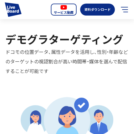
資料ダウンロード
サービス動画
JP
EN
デモグラターゲティング
サービス紹介
ドコモの位置データ、属性データを活用し、性別・年齢など
LIVE BOARDの新しいOOH
のターゲットの視認割合が高い時間帯・媒体を選んで配信
することが可能です
選ばれる理由
導入事例
全国のスクリーン
お知らせ
オーディエンスデータの階層