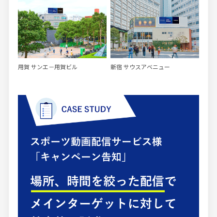
用賀 サンエ－用賀ビル
新宿 サウスアベニュー