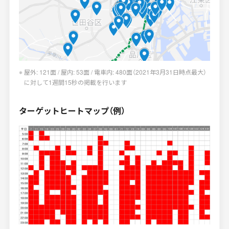
屋外: 121面 / 屋内: 53面 / 電車内: 480面（2021年3月31日時点最大）
に対して1週間15秒の掲載を行います
ターゲットヒートマップ（例）