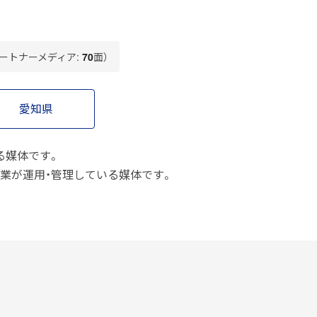
Bパートナーメディア:
70
面）
愛知県
する媒体です。
ー企業が運用・管理している媒体です。