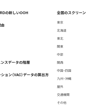
OARDの新しいOOH
全国のスクリーン
東京
理由
北海道
東北
関東
中部
エンスデータの階層
関西
中国・四国
ション（VAC）データの算出方
九州・沖縄
屋外
交通機関
その他