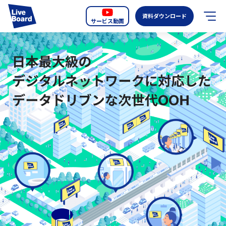
資料ダウンロード
サービス動画
JP
EN
サービス紹介
LIVE BOARDの新しいOOH
選ばれる理由
導入事例
全国のスクリーン
お知らせ
オーディエンスデータの階層