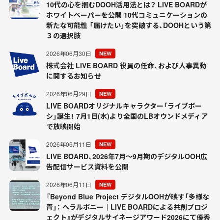
10代の心を掴むDOOH活用法とは？ LIVE BOARDが
ホワイトペーパーを公開 10代コミュニケーションの
新たな可能性 「届けたい」を突破する、DOOHという第
３の選択肢
2026年06月30日
NEW
株式会社 LIVE BOARD 役員の任命、および人事異動
に関するお知らせ
2026年06月29日
NEW
LIVE BOARDオリジナルキャラクター「ライブボー
シ」誕生！ 7月1日(水)より全国のLBオウンドメディア
で放映開始
2026年06月11日
NEW
LIVE BOARD、2026年7月～9月期のデジタルOOH広
告配信サービス資料を公開
2026年06月11日
NEW
『Beyond Blue Project デジタルOOHが映す「多様な
青」： ヘラルボニー｜LIVE BOARDによる共創プロジ
ェクト』がデジタルサイネージアワード2026にて優秀