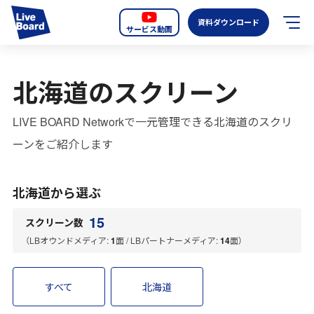
資料ダウンロード
サービス動画
JP
EN
北海道のスクリーン
サービス紹介
LIVE BOARD Networkで一元管理できる北海道のスクリ
LIVE BOARDの新しいOOH
ーンをご紹介します
選ばれる理由
北海道から選ぶ
導入事例
15
スクリーン数
全国のスクリーン
（LBオウンドメディア:
1
面 / LBパートナーメディア:
14
面）
お知らせ
すべて
北海道
オーディエンスデータの階層