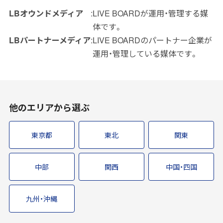
LBオウンドメディア
LIVE BOARDが運用・管理する媒
インプレッションデータの算出方法
体です。
お問い合わせ
LBパートナーメディア
LIVE BOARDのパートナー企業が
運用・管理している媒体です。
よくあるご質問
掲載までの流れ
他のエリアから選ぶ
東京都
東北
関東
中部
関西
中国・四国
九州・沖縄