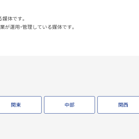
する媒体です。
ー企業が運用・管理している媒体です。
関東
中部
関西