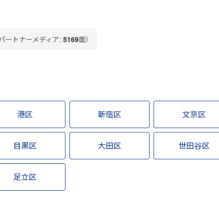
LBパートナーメディア:
5169
面）
港区
新宿区
文京区
目黒区
大田区
世田谷区
足立区