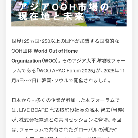
インプレッションデータの算出方法
お問い合わせ
よくあるご質問
世界125ヵ国・250以上の団体が加盟する国際的な
OOH団体
World Out of Home
掲載までの流れ
Organization（WOO）
。そのアジア太平洋地域フォー
ラムである「WOO APAC Forum 2025」が、2025年11
月5日〜7日に韓国・ソウルで開催されました。
日本からも多くの企業が参加した本フォーラムで
は、LIVE BOARD 代表取締役社長の
髙木
智広（当時）
が、株式会社電通との共同セッションに登壇。今回
は、フォーラムで共有されたグローバルの潮流や