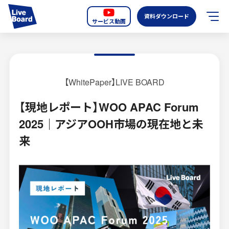
資料ダウンロード
サービス動画
JP
EN
サービス紹介
【WhitePaper】LIVE BOARD
LIVE BOARDの新しいOOH
【現地レポート】WOO APAC Forum
2025｜アジアOOH市場の現在地と未
選ばれる理由
来
導入事例
全国のスクリーン
お知らせ
オーディエンスデータの階層