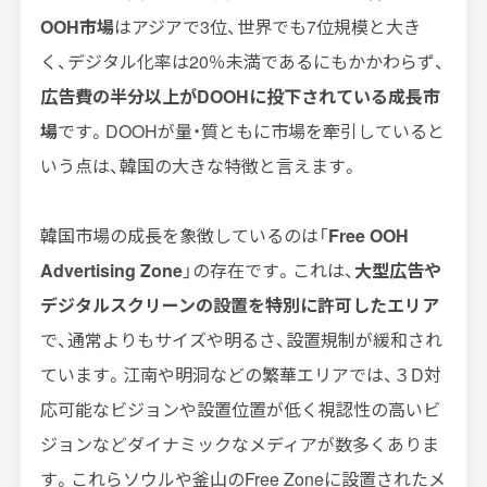
OOH市場
はアジアで3位、世界でも7位規模と大き
く、デジタル化率は20％未満であるにもかかわらず、
広告費の半分以上がDOOHに投下されている成長市
場
です。DOOHが量・質ともに市場を牽引していると
いう点は、韓国の大きな特徴と言えます。
韓国市場の成長を象徴しているのは「
Free OOH
Advertising Zone
」の存在です。これは、
大型広告や
デジタルスクリーンの設置を特別に許可したエリア
で、通常よりもサイズや明るさ、設置規制が緩和され
ています。江南や明洞などの繁華エリアでは、３D対
応可能なビジョンや設置位置が低く視認性の高いビ
ジョンなどダイナミックなメディアが数多くありま
す。これらソウルや釜山のFree Zoneに設置されたメ