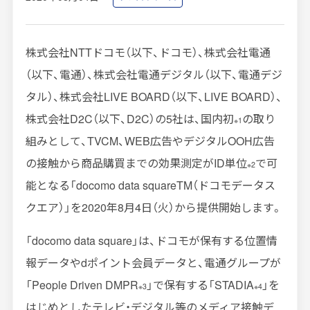
インプレッションデータの算出方法
株式会社NTTドコモ（以下、ドコモ）、株式会社電通
お問い合わせ
（以下、電通）、株式会社電通デジタル（以下、電通デジ
よくあるご質問
タル）、株式会社LIVE BOARD（以下、LIVE BOARD）、
株式会社D2C（以下、D2C）の5社は、国内初
の取り
掲載までの流れ
※1
組みとして、TVCM、WEB広告やデジタルOOH広告
の接触から商品購買までの効果測定がID単位
で可
※2
能となる「docomo data squareTM（ドコモデータス
クエア）」を2020年8月4日（火）から提供開始します。
「docomo data square」は、ドコモが保有する位置情
報データやdポイント会員データと、電通グループが
「People Driven DMPR
」で保有する「STADIA
」を
※3
※4
はじめとしたテレビ・デジタル等のメディア接触デ