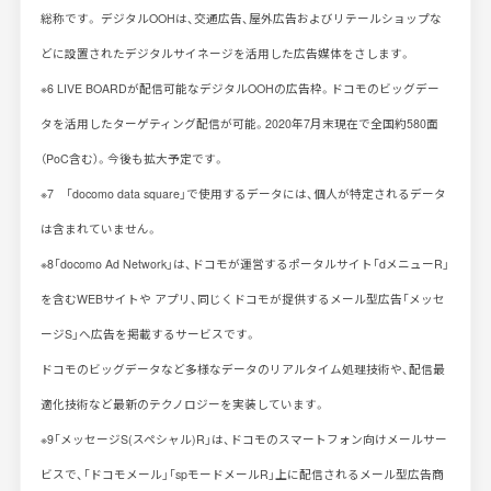
総称です。 デジタルOOHは、交通広告、屋外広告およびリテールショップな
どに設置されたデジタルサイネージを活用した広告媒体をさします。
※6 LIVE BOARDが配信可能なデジタルOOHの広告枠。ドコモのビッグデー
タを活用したターゲティング配信が可能。2020年7月末現在で全国約580面
（PoC含む）。今後も拡大予定です。
※7 「docomo data square」で使用するデータには、個人が特定されるデータ
は含まれていません。
※8「docomo Ad Network」は、ドコモが運営するポータルサイト「dメニューR」
を含むWEBサイトや アプリ、同じくドコモが提供するメール型広告「メッセ
ージS」へ広告を掲載するサービスです。
ドコモのビッグデータなど多様なデータのリアルタイム処理技術や、配信最
適化技術など最新のテクノロジーを実装しています。
※9「メッセージS(スペシャル)R」は、ドコモのスマートフォン向けメールサー
ビスで、「ドコモメール」「spモードメールR」上に配信されるメール型広告商