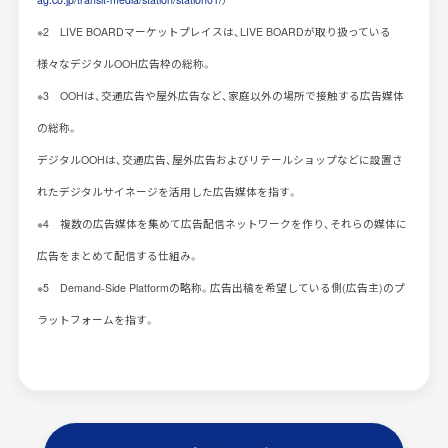
※2 LIVE BOARDマーケットプレイスは、LIVE BOARDが取り扱っている
様々なデジタルOOH広告枠の総称。
※3 OOHは、交通広告や屋外広告など、家庭以外の場所で接触する広告媒体
の総称。
デジタルOOHは、交通広告、屋外広告およびリテールショップなどに設置さ
れたデジタルサイネージを活用した広告媒体を指す。
※4 複数の広告媒体を集めて広告配信ネットワークを作り、それらの媒体に
広告をまとめて配信する仕組み。
※5 Demand-Side Platformの略称。広告出稿を希望している側(広告主)のプ
ラットフォームを指す。