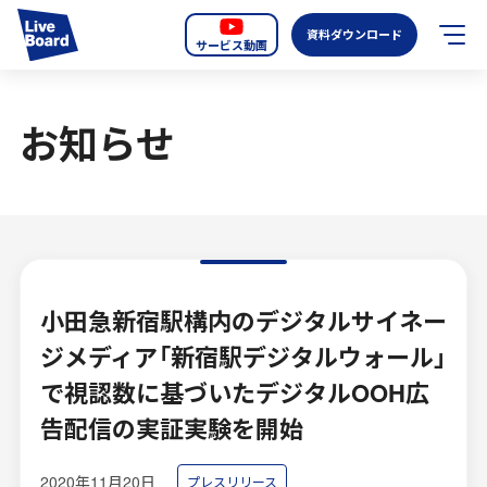
資料ダウンロード
サービス動画
JP
EN
お知らせ
サービス紹介
LIVE BOARDの新しいOOH
選ばれる理由
導入事例
小田急新宿駅構内のデジタルサイネー
ジメディア「新宿駅デジタルウォール」
全国のスクリーン
で視認数に基づいたデジタルOOH広
お知らせ
告配信の実証実験を開始
オーディエンスデータの階層
2020年11月20日
プレスリリース