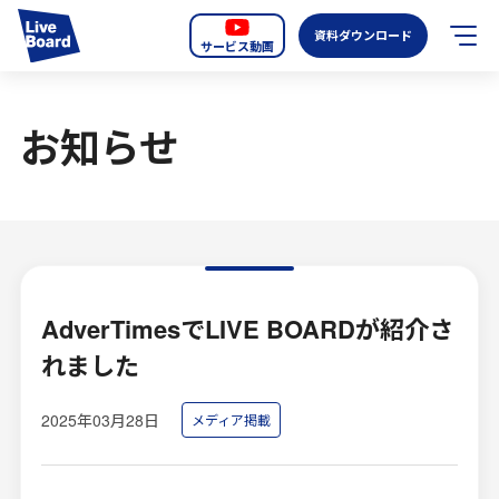
資料ダウンロード
サービス動画
JP
EN
お知らせ
サービス紹介
LIVE BOARDの新しいOOH
選ばれる理由
導入事例
AdverTimesでLIVE BOARDが紹介さ
れました
全国のスクリーン
2025年03月28日
メディア掲載
お知らせ
オーディエンスデータの階層