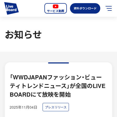
資料ダウンロード
サービス動画
JP
EN
お知らせ
サービス紹介
LIVE BOARDの新しいOOH
選ばれる理由
導入事例
「WWDJAPANファッション・ビュー
ティトレンドニュース」が全国のLIVE
全国のスクリーン
BOARDにて放映を開始
お知らせ
2025年11月04日
プレスリリース
オーディエンスデータの階層