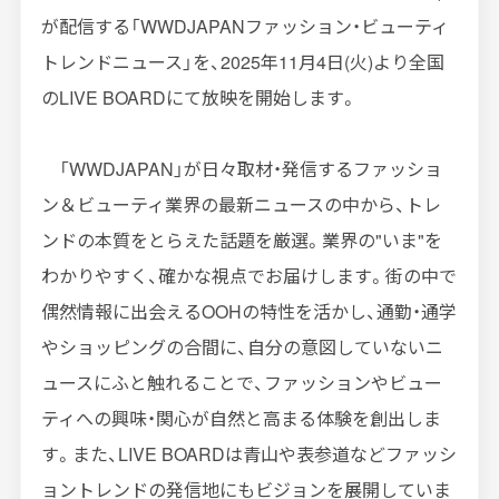
が配信する「
WWDJAPAN
ファッション・ビューティ
トレンドニュース」を、
2025
年
11
月
4
日
(
火
)
より全国
の
LIVE BOARD
にて放映を開始します。
「
WWDJAPAN
」が日々取材・発信するファッショ
ン＆ビューティ業界の最新ニュースの中から、トレ
ンドの本質をとらえた話題を厳選。業界の
"
いま
"
を
わかりやすく、確かな視点でお届けします。街の中で
偶然情報に出会える
OOH
の特性を活かし、通勤・通学
やショッピングの合間に、自分の意図していないニ
ュースにふと触れることで、ファッションやビュー
ティへの興味・関心が自然と高まる体験を創出しま
す。また、
LIVE BOARD
は青山や表参道などファッシ
ョントレンドの発信地にもビジョンを展開していま