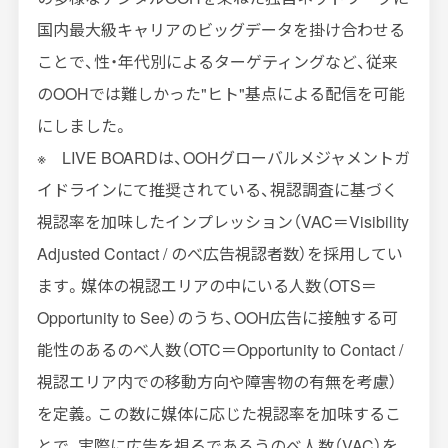
国内最大級キャリアのビッグデータを掛け合わせる
ことで、性・年代別によるターゲティングなど、従来
の
OOH
では難しかった
"
ヒト
"
基点による配信を可能
にしました。
※
LIVE BOARD
は、
OOH
グローバルメジャメントガ
イドラインにて推奨されている、視認調査に基づく
視認率を加味したインプレッション（
VAC
＝
Visibility
Adjusted Contact /
のべ広告視認者数）を採用してい
ます。媒体の視認エリアの中にいる人数（
OTS
＝
Opportunity to See
）のうち、
OOH
広告に接触する可
能性のあるのべ人数（
OTC
＝
Opportunity to Contact /
視認エリア内での移動方向や障害物の有無を考慮）
を定義。この数に媒体に応じた視認率を加味するこ
とで、実際に広告を視るであろうのべ人数（
VAC
）を