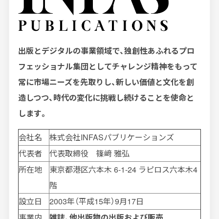
出
版とデジタルの事業領域で、独創性あふれるプロ
フェッショナル集団としてチャレンジ精神をもって
常に市場ニーズを先取りし、新しい価値と文化を創
造しつつ、時代の変化に挑戦し続けることを使命と
します。
会社名
株式会社
INFAS
パブリケーションズ
代表者
代表取締役 篠﨑 雅弘
所在地
東京都港区六本木
6-1-24
ラピロス六本木
4
階
設立日
2003年（平成
15
年）
9
月
17
日
事業内
雑誌、他出版物の出版および販売