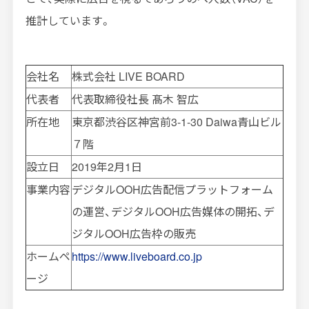
推計しています。
会社名
株式会社
LIVE BOARD
代表者
代表取締役社長 髙木 智広
所在地
東京都渋谷区神宮前
3-1-30 Daiwa
青山ビル
７階
設立日
2019年
2
月
1
日
事業内容
デジタル
OOH
広告配信プラットフォーム
の運営、デジタル
OOH
広告媒体の開拓、デ
ジタル
OOH
広告枠の販売
ホームペ
https://www.liveboard.co.jp
ージ