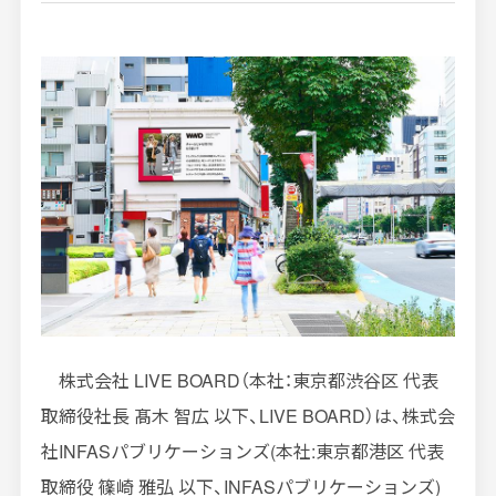
インプレッションデータの算出方法
お問い合わせ
よくあるご質問
掲載までの流れ
株式会社
LIVE BOARD
（本社：東京都渋谷区 代表
取締役社長 髙木 智広 以下、
LIVE BOARD
）は、株式会
社
INFAS
パブリケーションズ
(
本社
:
東京都港区 代表
取締役 篠崎 雅弘 以下、
INFAS
パブリケーションズ
)