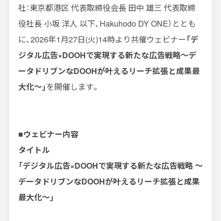
社：東京都港区 代表取締役会長 田中 雄三 代表取締
役社長 小坂 洋人 以下、
Hakuhodo DY ONE
）ととも
に、
2026
年
1
月
27
日
(
火
)14
時より共催ウェビナー
「デ
ジタル広告×
DOOH
で実現する新たな広告戦略～デ
ータドリブンな
DOOH
が叶えるリーチ拡張と成果最
大化～」
を開催します。
■ウェビナー内容
タイトル
「デジタル広告×
DOOH
で実現する新たな広告戦略 ～
データドリブンな
DOOH
が叶えるリーチ拡張と成果
最大化～」