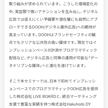
取り組みが求められています。 こうした環境変化の
中、実空間で強いアテンションを生み出し、デジタル
広告では捉えにくい予備軍や潜在層にも自然にアプ
ローチできる
DOOH(
デジタル屋外広告
)
への期待が
高まっています。
DOOH
はブランドセーフティの観
点でもクリアな公共性の高い媒体です。現在ではイ
ンプレッションベースの計測やプログラマティック
配信など、デジタル広告と同等の運用が可能な「デー
タドリブンな媒体」へと進化を遂げています。
そこで本セミナーでは、日本で初めてインプレッシ
ョンベースでのプログラマティック
OOH
広告を提供
した株式会社
LIVE BOARD
と、統合マーケティング
支援で豊富な実績を持つ株式会社
Hakuhodo DY