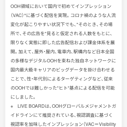
OOH領域において国内で初めてインプレッション
※
（
VAC
）
に基づく配信を実現。コロナ禍のような人流
変化が起こりやすい状況下でも、
"
そのとき、その場
所で、その広告を
"
見ると仮定される人数をもとに、
限りなく実態に即した広告配信および課金体系を展
開。加えて、屋外・屋内、電車内、駅構内など日本全国
の多様なデジタル
OOH
を束ねた独自ネットワークに
国内最大級キャリアのビッグデータを掛け合わせる
ことで、性・年代別によるターゲティングなど、従来
の
OOH
では難しかった
"
ヒト
"
基点による配信を可能
にしました。
※ LIVE BOARDは、OOHグローバルメジャメントガ
イドラインにて推奨されている、視認調査に基づく
視認率を加味したインプレッション（VAC＝Visibility