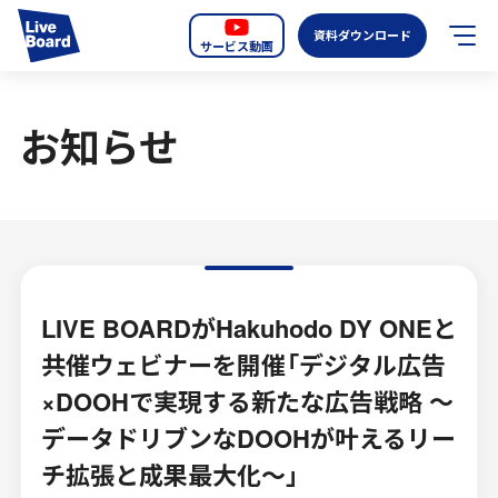
資料ダウンロード
サービス動画
JP
EN
お知らせ
サービス紹介
LIVE BOARDの新しいOOH
選ばれる理由
導入事例
LIVE BOARDがHakuhodo DY ONEと
共催ウェビナーを開催「デジタル広告
全国のスクリーン
×DOOHで実現する新たな広告戦略 ～
お知らせ
データドリブンなDOOHが叶えるリー
チ拡張と成果最大化～」
オーディエンスデータの階層