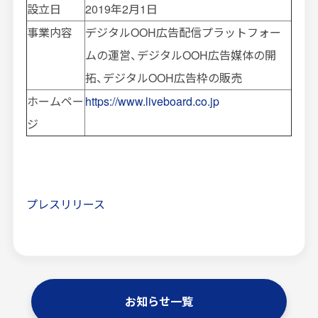
設立日
2019年
2
月
1
日
事業内容
デジタル
OOH
広告配信プラットフォー
ムの運営、デジタル
OOH
広告媒体の開
拓、デジタル
OOH
広告枠の販売
ホームペー
https://www.liveboard.co.jp
ジ
プレスリリース
お知らせ一覧