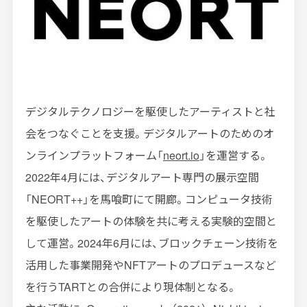
デジタルテクノロジーを駆使したアーティストと社
会をつなぐことを支援。デジタルアートのためのオ
ンラインプラットフォーム「
neort.io
」を運営する。
2022
年
4
月には、デジタルアート専門の展示空間
「
NEORT++
」を馬喰町にて開廊。コンピュータ技術
を駆使したアートの体験を共に考える実験的空間と
して運営。
2024
年
6
月には、ブロックチェーン技術を
活用した事業開発や
NFT
アートのプロデュースなど
を行う
TART
との合併により現体制となる。