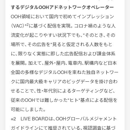
するデジタル
OOH
アドネットワークオペレーター
OOH領域において国内で初めてインプレッション
※2
（
VAC
）
に基づく配信を実現。コロナ禍のような人
流変化が起こりやすい状況下でも、
"
そのとき、その
場所で、その広告を
"
見ると仮定される人数をもと
に、限りなく実態に即した広告配信および課金体系
を展開。加えて、屋外・屋内、電車内、駅構内など日本
全国の多様なデジタル
OOH
を束ねた独自ネットワー
クに国内最大級キャリアのビッグデータを掛け合わ
せることで、性・年代別によるターゲティングなど、
従来の
OOH
では難しかった
"
ヒト
"
基点による配信を
可能にしました。
※2
LIVE BOARD
は、
OOH
グローバルメジャメント
ガイドラインにて推奨されている、視認調査に基づ