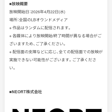
■
放映概要
放映開始日：2026年
4
月
22
日
(
水
)
場所：全国の
LB
オウンドメディア
※
作品はランダムに配信されます。
※
各媒体により放映開始
/
終了時間が異なる場合がご
ざいますため、ご了承ください。
※
配信面の支障などに応じ、全ての配信面での放映が
実施できない可能性がございます。ご了承くださ
い。
■NEORT
株式会社