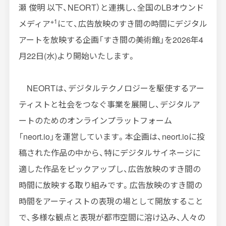
瀬 俊明 以下、
NEORT
）と連携し、全国の
LB
オウンド
※1
メディア
にて、広告放映のすき間の時間にデジタル
アートを放映する企画「すき間の美術館」を
2026
年
4
月
22
日
(
水
)
より開始いたします。
NEORTは、デジタルテクノロジーを駆使するアー
ティストと社会をつなぐ事業を展開し、デジタルア
ートのためのオンラインプラットフォーム
「
neort.io
」を運営しています。本企画は、
neort.io
に投
稿された作品の中から、特にデジタルサイネージに
適した作品をピックアップし、広告放映のすき間の
時間に放映する取り組みです。広告放映のすき間の
時間をアーティストの表現の場として開放すること
で、多様な観点と表現が都市空間に溶け込み、人々の