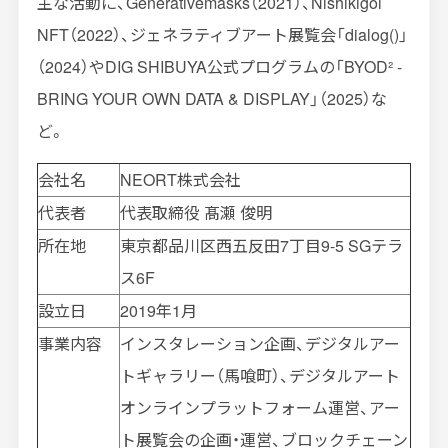
主な活動に、
Generativemasks
（
2021
）、
Nishikigoi
NFT
（
2022
）、ジェネラティブアート展覧会「
dialog()
」
（
2024
）や
DIG SHIBUYA
公式プログラムの「
BYOD² -
BRING YOUR OWN DATA & DISPLAY
」（
2025
）な
ど。
会社名
NEORT
株式会社
代表者
代表取締役 髙瀬 俊明
所在地
東京都品川区西五反田
7
丁目
9-5 SG
テラ
ス
6F
設立日
2019年
1
月
事業内容
インスタレーション企画、デジタルアー
トギャラリー（馬喰町）、デジタルアート
オンラインプラットフォーム運営、アー
ト展覧会の企画・運営、ブロックチェーン