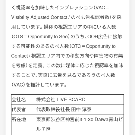
く視認率を加味したインプレッション（
VAC
＝
Visibility Adjusted Contact /
のべ広告視認者数）を採
用しています。媒体の視認エリアの中にいる人数
（
OTS
＝
Opportunity to See
）のうち、
OOH
広告に接触
する可能性のあるのべ人数（
OTC
＝
Opportunity to
Contact /
視認エリア内での移動方向や障害物の有無
を考慮）を定義。この数に媒体に応じた視認率を加味
することで、実際に広告を見るであろうのべ人数
（
VAC
）を推計しています。
会社名
株式会社
LIVE BOARD
代表者
代表取締役社長 田中 淳泰
所在地
東京都渋谷区神宮前
3-1-30 Daiwa
青山ビ
ル７階