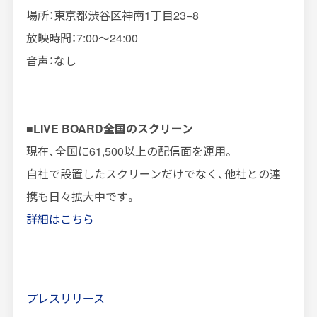
場所：東京都渋谷区神南
1
丁目
23−8
放映時間：
7:00
～
24:00
音声：なし
■
LIVE BOARD
全国のスクリーン
現在、全国に
61,500
以上の配信面を運用。
自社で設置したスクリーンだけでなく、他社との連
携も日々拡大中です。
詳細はこちら
プレスリリース