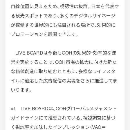
目線位置に見えるため、視認性は抜群。日本を代表す
る観光スポットであり、多くのデジタルサイネージ
が稼働する世界的にも注目される場所で、効果的に
プロモーションを展開できます。
LIVE BOARDは今後も
OOH
の効果的・効率的な運
営を実施することで、
OOH
市場の拡大に向けた新た
な価値創造に取り組むとともに、多様なライフスタ
イルに適応した広告配信の実現をさらに推進してま
いります。
※
1
LIVE BOARD
は、
OOH
グローバルメジャメント
ガイドラインにて推奨されている、視認調査に基づ
く視認率を加味したインプレッション（
VAC
＝