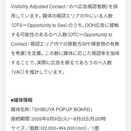
Visibility Adjusted Contact /
のべ広告視認者数）を採
用しています。媒体の視認エリアの中にいる人数
（
OTS
＝
Opportunity to See
）のうち、
OOH
広告に接触
する可能性のあるのべ人数（
OTC
＝
Opportunity to
Contact /
視認エリア内での移動方向や障害物の有無
を考慮）を定義。この数に媒体に応じた視認率を加味
することで、実際に広告を視るであろうのべ人数
（
VAC
）を推計しています。
■媒体情報
媒体名称：「
SHIBUYA POPUP BOARD
」
接続期間：2026年
6
月
9
日
(
火
)
～
8
月
3
日
(
月
)20
時
サイズ／面数：
H2,000×W4,000
（
mm
）／
1
面