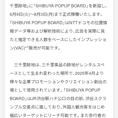
千里跡地」に「
SHIBUYA POPUP BOARD
」を新設し、
6
月
9
日
(
火
)
～
8
月
3
日
(
月
)
まで正式稼働いたします。
「
SHIBUYA POPUP BOARD
」は
NTT
ドコモの位置情
報データ等および解析技術により、広告を実際に見
たと推定できる人数をベースにしたインプレッショ
※1
ン
(VAC)
販売が可能です。
三千里跡地は、三千里薬品の跡地がレンタルスペ
ースとして生まれ変わった場所で、
2025
年
4
月より
様々な企業プロモーションやクリエイション創出の
場として使用されています。「
SHIBUYA POPUP
BOARD
」は
JR
渋谷駅ハチ公口の目の前、渋谷スクラ
ンブル交差点に面しており、外国人観光客をはじめ
幅広いターゲットにリーチ可能です。また歩行者の