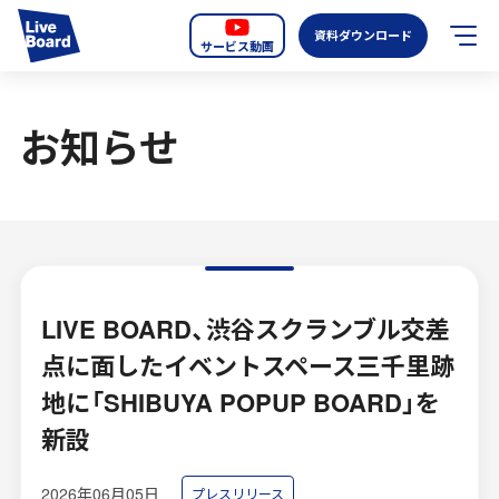
資料ダウンロード
サービス動画
JP
EN
お知らせ
サービス紹介
LIVE BOARDの新しいOOH
選ばれる理由
導入事例
LIVE BOARD、渋谷スクランブル交差
点に面したイベントスペース三千里跡
全国のスクリーン
地に「SHIBUYA POPUP BOARD」を
お知らせ
新設
オーディエンスデータの階層
2026年06月05日
プレスリリース