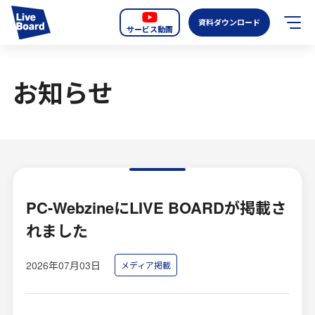
資料ダウンロード
サービス動画
JP
EN
お知らせ
サービス紹介
LIVE BOARDの新しいOOH
選ばれる理由
導入事例
PC-WebzineにLIVE BOARDが掲載さ
れました
全国のスクリーン
2026年07月03日
メディア掲載
お知らせ
オーディエンスデータの階層