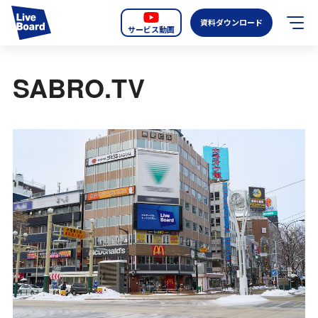
資料ダウンロード
サービス動画
JP
EN
SABRO.TV
サービス紹介
LIVE BOARDの新しいOOH
選ばれる理由
導入事例
全国のスクリーン
お知らせ
オーディエンスデータの階層