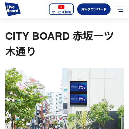
資料ダウンロード
サービス動画
JP
EN
CITY BOARD 赤坂一ツ
サービス紹介
木通り
LIVE BOARDの新しいOOH
選ばれる理由
導入事例
全国のスクリーン
お知らせ
オーディエンスデータの階層