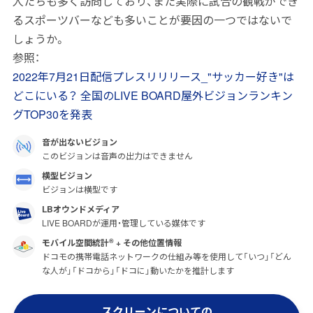
人たちも多く訪問しており、また実際に試合の観戦ができ
るスポーツバーなども多いことが要因の一つではないで
しょうか。
参照：
2022年7月21日配信プレスリリリース_"サッカー好き"は
どこにいる？ 全国のLIVE BOARD屋外ビジョンランキン
グTOP30を発表
音が出ないビジョン
このビジョンは音声の出力はできません
横型ビジョン
ビジョンは横型です
LBオウンドメディア
LIVE BOARDが運用・管理している媒体です
モバイル空間統計
+ その他位置情報
®
ドコモの携帯電話ネットワークの仕組み等を使用して「いつ」「どん
な人が」「ドコから」「ドコに」動いたかを推計します
スクリーンについての