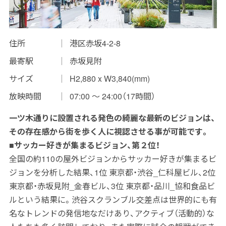
インプレッションデータの算出方法
お問い合わせ
住所
港区赤坂4-2-8
最寄駅
赤坂見附
よくあるご質問
サイズ
H2,880 x W3,840(mm)
掲載までの流れ
放映時間
07:00 〜 24:00（17時間）
一ツ木通りに設置される発色の綺麗な最新のビジョンは、
その存在感から街を歩く人に視認させる事が可能です。
■サッカー好きが集まるビジョン、第２位！
全国の約110の屋外ビジョンからサッカー好きが集まるビ
ジョンを分析した結果、1位 東京都・渋谷_仁科屋ビル、2位
東京都・赤坂見附_金春ビル、3位 東京都・品川_協和食品ビ
ルという結果に。渋谷スクランブル交差点は世界的にも有
名なトレンドの発信地なだけあり、アクティブ（活動的）な