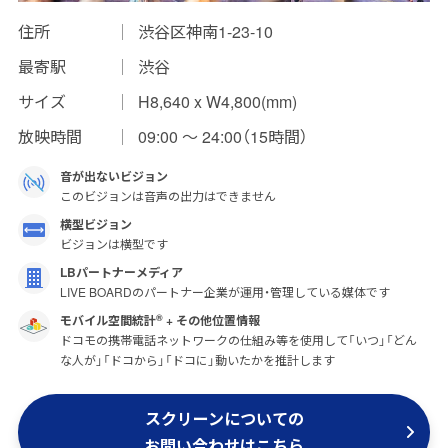
住所
渋谷区神南1-23-10
インプレッションデータの算出方法
最寄駅
渋谷
お問い合わせ
サイズ
H8,640 x W4,800(mm)
よくあるご質問
放映時間
09:00 〜 24:00（15時間）
掲載までの流れ
音が出ないビジョン
このビジョンは音声の出力はできません
横型ビジョン
ビジョンは横型です
LBパートナーメディア
LIVE BOARDのパートナー企業が運用・管理している媒体です
モバイル空間統計
+ その他位置情報
®
ドコモの携帯電話ネットワークの仕組み等を使用して「いつ」「どん
な人が」「ドコから」「ドコに」動いたかを推計します
スクリーンについての
お問い合わせはこちら