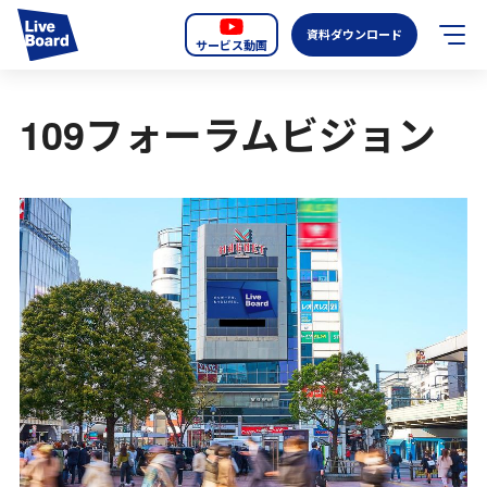
資料ダウンロード
サービス動画
JP
EN
109フォーラムビジョン
サービス紹介
LIVE BOARDの新しいOOH
選ばれる理由
導入事例
全国のスクリーン
お知らせ
オーディエンスデータの階層