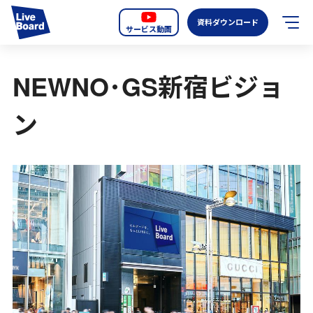
資料ダウンロード
サービス動画
JP
EN
NEWNO･GS新宿ビジョ
サービス紹介
ン
LIVE BOARDの新しいOOH
選ばれる理由
導入事例
全国のスクリーン
お知らせ
オーディエンスデータの階層