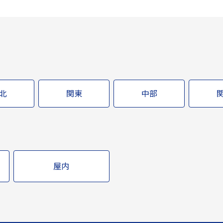
北
関東
中部
屋内