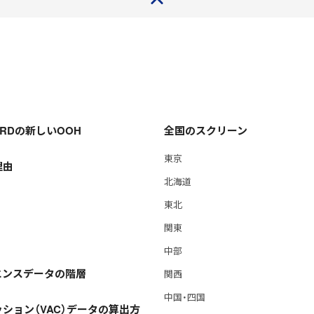
OARDの新しいOOH
全国のスクリーン
東京
理由
北海道
東北
関東
中部
エンスデータの階層
関西
中国・四国
ション（VAC）データの算出方