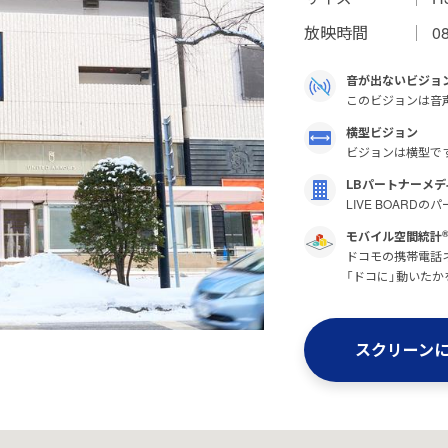
放映時間
0
音が出ないビジョ
このビジョンは音
横型ビジョン
ビジョンは横型で
LBパートナーメデ
LIVE BOAR
モバイル空間統計
ドコモの携帯電話ネ
「ドコに」動いたか
スクリーン