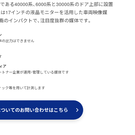
ある40000系、6000系と30000系のドア上部に設置
たは17インチの液晶モニターを活用した車両映像媒
画のインパクトで、注目度抜群の媒体です。
ン
声の出力はできません
す
ィア
Dのパートナー企業が運用・管理している媒体です
ィック等を用いて計測します
についての
お問い合わせはこちら