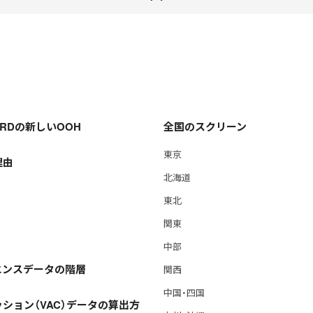
OARDの新しいOOH
全国のスクリーン
東京
理由
北海道
東北
関東
中部
エンスデータの階層
関西
中国・四国
ション（VAC）データの算出方