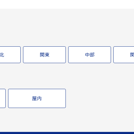
北
関東
中部
屋内