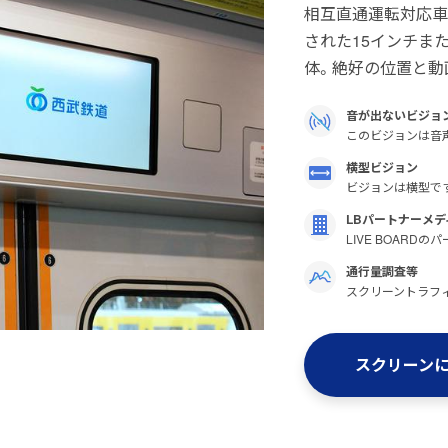
相互直通運転対応車で
された15インチま
体。絶好の位置と動
音が出ないビジョ
このビジョンは音
横型ビジョン
ビジョンは横型で
LBパートナーメデ
LIVE BOAR
通行量調査等
スクリーントラフ
スクリーン