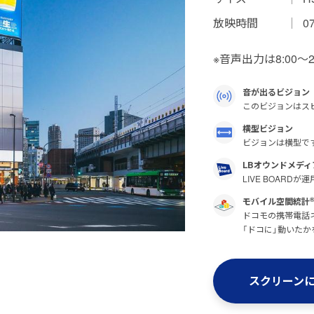
放映時間
0
※音声出力は8:00～20
音が出るビジョン
このビジョンはス
横型ビジョン
ビジョンは横型で
LBオウンドメディ
LIVE BOARD
モバイル空間統計
ドコモの携帯電話ネ
「ドコに」動いたか
スクリーン