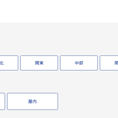
北
関東
中部
屋内