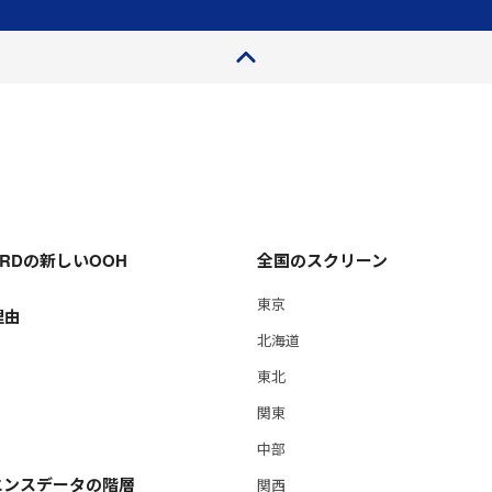
ページトップ
OARDの新しいOOH
全国のスクリーン
東京
理由
北海道
東北
関東
中部
エンスデータの階層
関西