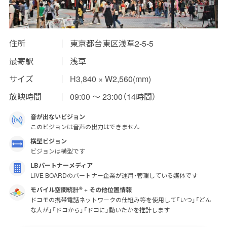
インプレッションデータの算出方法
お問い合わせ
住所
東京都台東区浅草2-5-5
最寄駅
浅草
よくあるご質問
サイズ
H3,840 × W2,560(mm)
掲載までの流れ
放映時間
09:00 〜 23:00（14時間）
音が出ないビジョン
このビジョンは音声の出力はできません
横型ビジョン
ビジョンは横型です
LBパートナーメディア
LIVE BOARDのパートナー企業が運用・管理している媒体です
モバイル空間統計
+ その他位置情報
®
ドコモの携帯電話ネットワークの仕組み等を使用して「いつ」「どん
な人が」「ドコから」「ドコに」動いたかを推計します