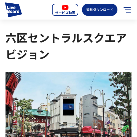
資料ダウンロード
サービス動画
JP
EN
六区セントラルスクエア
サービス紹介
ビジョン
LIVE BOARDの新しいOOH
選ばれる理由
導入事例
全国のスクリーン
お知らせ
オーディエンスデータの階層