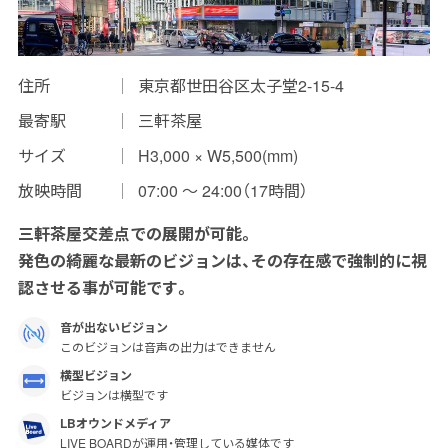
インプレッションデータの算出方法
お問い合わせ
住所
東京都世田谷区太子堂2-15-4
最寄駅
三軒茶屋
よくあるご質問
サイズ
H3,000 × W5,500(mm)
掲載までの流れ
放映時間
07:00 〜 24:00（17時間）
三軒茶屋交差点での展開が可能。
発色の綺麗な最新のビジョンは、その存在感で強制的に視
認させる事が可能です。
音が出ないビジョン
このビジョンは音声の出力はできません
横型ビジョン
ビジョンは横型です
LBオウンドメディア
LIVE BOARDが運用・管理している媒体です