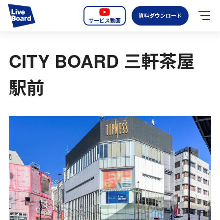
資料ダウンロード
サービス動画
JP
EN
CITY BOARD 三軒茶屋
サービス紹介
駅前
LIVE BOARDの新しいOOH
選ばれる理由
導入事例
全国のスクリーン
お知らせ
オーディエンスデータの階層