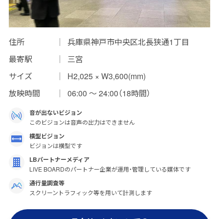
インプレッションデータの算出方法
お問い合わせ
住所
兵庫県神戸市中央区北長狭通1丁目
最寄駅
三宮
よくあるご質問
サイズ
H2,025 × W3,600(mm)
掲載までの流れ
放映時間
06:00 〜 24:00（18時間）
音が出ないビジョン
このビジョンは音声の出力はできません
横型ビジョン
ビジョンは横型です
LBパートナーメディア
LIVE BOARDのパートナー企業が運用・管理している媒体です
通行量調査等
スクリーントラフィック等を用いて計測します