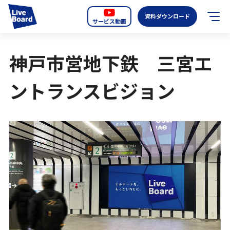
資料ダウンロード
サービス動画
JP
EN
神戸市営地下鉄 三宮エ
サービス紹介
ントランスビジョン
LIVE BOARDの新しいOOH
選ばれる理由
導入事例
全国のスクリーン
お知らせ
オーディエンスデータの階層