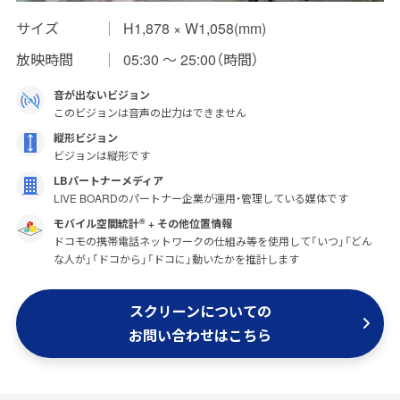
サイズ
H1,878 × W1,058(mm)
インプレッションデータの算出方法
放映時間
05:30 〜 25:00（時間）
お問い合わせ
音が出ないビジョン
よくあるご質問
このビジョンは音声の出力はできません
縦形ビジョン
掲載までの流れ
ビジョンは縦形です
LBパートナーメディア
LIVE BOARDのパートナー企業が運用・管理している媒体です
モバイル空間統計
+ その他位置情報
®
ドコモの携帯電話ネットワークの仕組み等を使用して「いつ」「どん
な人が」「ドコから」「ドコに」動いたかを推計します
スクリーンについての
お問い合わせはこちら