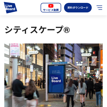
資料ダウンロード
サービス動画
JP
EN
シティスケープ®
サービス紹介
LIVE BOARDの新しいOOH
選ばれる理由
導入事例
全国のスクリーン
お知らせ
オーディエンスデータの階層