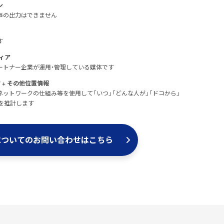
ン
声の出力はできません
す
ィア
Dのパートナー企業が運用・管理している媒体です
+ その他位置情報
®
ットワークの仕組み等を使用して「いつ」「どんな人が」「ドコから」
を推計します
についての
お問い合わせはこちら