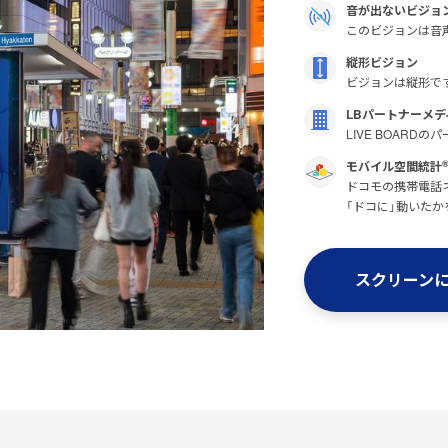
音が出ないビジョ
このビジョンは音
縦形ビジョン
ビジョンは縦形で
LBパートナーメデ
LIVE BOAR
モバイル空間統計
ドコモの携帯電話ネ
「ドコに」動いたか
スクリーン