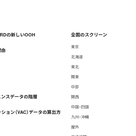
OARDの新しいOOH
全国のスクリーン
東京
理由
北海道
東北
関東
中部
エンスデータの階層
関西
中国・四国
ション（VAC）データの算出方
九州・沖縄
屋外