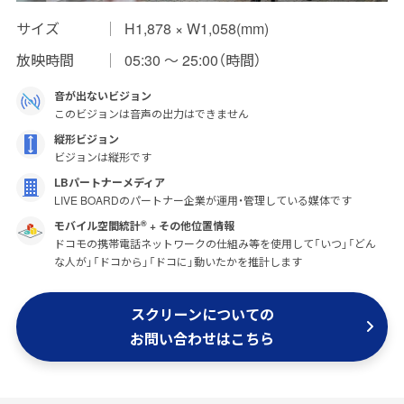
サイズ
H1,878 × W1,058(mm)
インプレッションデータの算出方法
放映時間
05:30 〜 25:00（時間）
お問い合わせ
音が出ないビジョン
よくあるご質問
このビジョンは音声の出力はできません
縦形ビジョン
掲載までの流れ
ビジョンは縦形です
LBパートナーメディア
LIVE BOARDのパートナー企業が運用・管理している媒体です
モバイル空間統計
+ その他位置情報
®
ドコモの携帯電話ネットワークの仕組み等を使用して「いつ」「どん
な人が」「ドコから」「ドコに」動いたかを推計します
スクリーンについての
お問い合わせはこちら