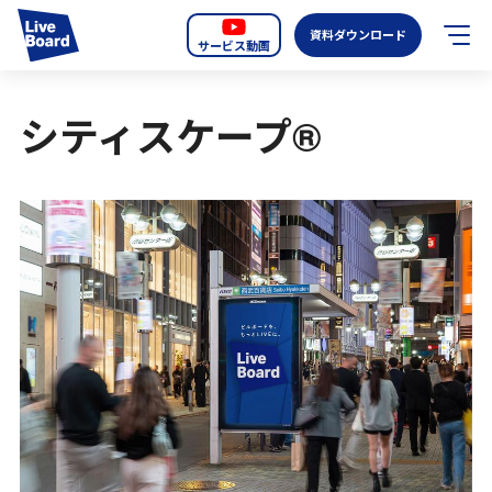
資料ダウンロード
サービス動画
JP
EN
シティスケープ®
サービス紹介
LIVE BOARDの新しいOOH
選ばれる理由
導入事例
全国のスクリーン
お知らせ
オーディエンスデータの階層