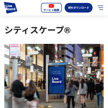
資料ダウンロード
サービス動画
JP
EN
シティスケープ®
サービス紹介
LIVE BOARDの新しいOOH
選ばれる理由
導入事例
全国のスクリーン
お知らせ
オーディエンスデータの階層