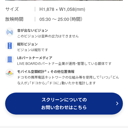
サイズ
H1,878 × W1,058(mm)
インプレッションデータの算出方法
放映時間
05:30 〜 25:00（時間）
お問い合わせ
音が出ないビジョン
よくあるご質問
このビジョンは音声の出力はできません
縦形ビジョン
掲載までの流れ
ビジョンは縦形です
LBパートナーメディア
LIVE BOARDのパートナー企業が運用・管理している媒体です
モバイル空間統計
+ その他位置情報
®
ドコモの携帯電話ネットワークの仕組み等を使用して「いつ」「どん
な人が」「ドコから」「ドコに」動いたかを推計します
スクリーンについての
お問い合わせはこちら