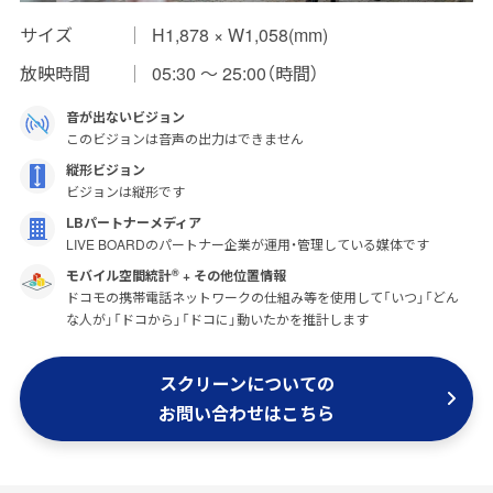
サイズ
H1,878 × W1,058(mm)
インプレッションデータの算出方法
放映時間
05:30 〜 25:00（時間）
お問い合わせ
音が出ないビジョン
よくあるご質問
このビジョンは音声の出力はできません
縦形ビジョン
掲載までの流れ
ビジョンは縦形です
LBパートナーメディア
LIVE BOARDのパートナー企業が運用・管理している媒体です
モバイル空間統計
+ その他位置情報
®
ドコモの携帯電話ネットワークの仕組み等を使用して「いつ」「どん
な人が」「ドコから」「ドコに」動いたかを推計します
スクリーンについての
お問い合わせはこちら