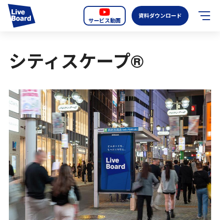
資料ダウンロード
サービス動画
JP
EN
シティスケープ®
サービス紹介
LIVE BOARDの新しいOOH
選ばれる理由
導入事例
全国のスクリーン
お知らせ
オーディエンスデータの階層