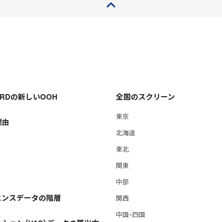
ページトップ
OARDの新しいOOH
全国のスクリーン
東京
理由
北海道
東北
関東
中部
エンスデータの階層
関西
中国・四国