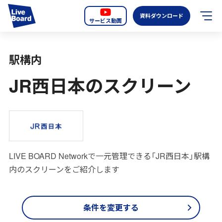
資料ダウンロード
サービス動画
JP
EN
駅構内
サービス紹介
JR西日本のスクリーン
LIVE BOARDの新しいOOH
選ばれる理由
導入事例
LIVE BOARD Networkで一元管理できる「JR西日本」駅構
全国のスクリーン
内のスクリーンをご紹介します
お知らせ
条件を変更する
オーディエンスデータの階層