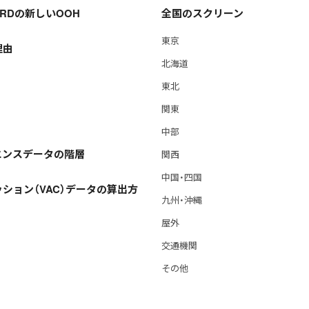
OARDの新しいOOH
全国のスクリーン
東京
理由
北海道
東北
関東
中部
エンスデータの階層
関西
中国・四国
ション（VAC）データの算出方
九州・沖縄
屋外
交通機関
その他