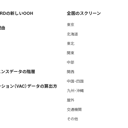
OARDの新しいOOH
全国のスクリーン
東京
理由
北海道
東北
関東
中部
エンスデータの階層
関西
中国・四国
ション（VAC）データの算出方
九州・沖縄
屋外
交通機関
その他