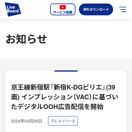
資料ダウンロード
サービス動画
JP
EN
お知らせ
サービス紹介
LIVE BOARDの新しいOOH
選ばれる理由
導入事例
京王線新宿駅『新宿K-DGピリエ』(39
面) インプレッション（VAC）に基づい
全国のスクリーン
たデジタルOOH広告配信を開始
お知らせ
2024年03月29日
プレスリリース
オーディエンスデータの階層