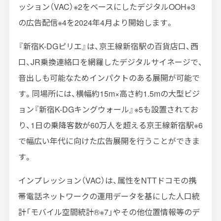
ッション（VAC）※2をベースにしたデジタルOOH※3
の広告配信※4を2024年4月より開始します。
『新宿K-DGピリエ』は、京王線新宿駅の百貨店口、西
口、JR乗換連絡口を網羅したデジタルサイネージで、
音出しも可能なためインパクトのある展開が可能で
す。同場所には、横幅約15m×高さ約1.5mの大型ビジ
ョン『新宿K-DGキングウォール』※5も設置されてお
り、1日の乗降客数が60万人を超える京王線新宿駅※6
で幅広い年代に向けた広告展開を行うことができま
す。
インプレッション（VAC）は、属性をNTTドコモの携
帯電話ネットワークの運用データを基にした人口統
計「モバイル空間統計®※7」やその他位置情報等のデ