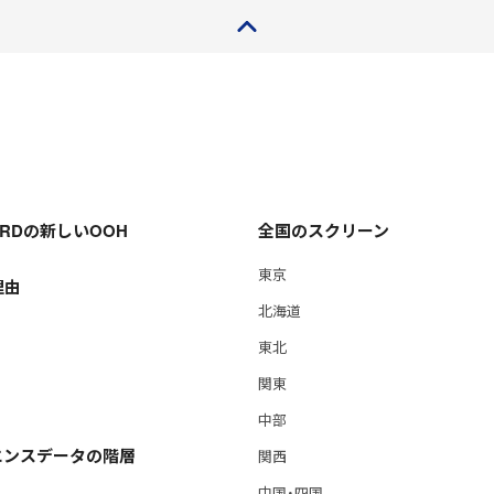
ページトップ
OARDの新しいOOH
全国のスクリーン
東京
理由
北海道
東北
関東
中部
エンスデータの階層
関西
中国・四国