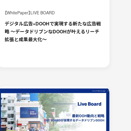
【WhitePaper】LIVE BOARD
デジタル広告×DOOHで実現する新たな広告戦
略 〜データドリブンなDOOHが叶えるリーチ
拡張と成果最大化〜